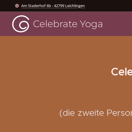
Am Staderhof 6b - 42799 Leichlingen
Celebrate Yoga
Cel
(die zweite Perso