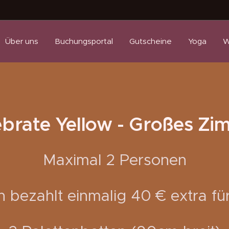
Über uns
Buchungsportal
Gutscheine
Yoga
W
ebrate Yellow - Großes Zi
Maximal 2 Personen
n bezahlt einmalig
40 € extra fü