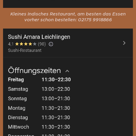
Kleines Indisches Restaurant, am besten das Essen
vorher schon bestellen: 02175 9918866