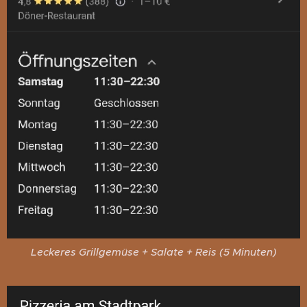
Leckeres Grillgemüse + Salate + Reis (5 Minuten)