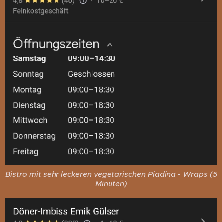
Bistro mit sehr leckeren vegetarischen Piadina - Wraps (5
Minuten)